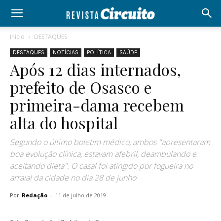
Início
DESTAQUES
DESTAQUES
NOTÍCIAS
POLÍTICA
SAÚDE
Após 12 dias internados,
prefeito de Osasco e
primeira-dama recebem
alta do hospital
Segundo o último boletim médico, ambos "apresentaram
boa evolução clínica, estavam afebril, deambulando e
aceitando dieta". O casal foi atingido por fogueira no
arraial da cidade no dia 28 de junho
Por
Redação
-
11 de julho de 2019