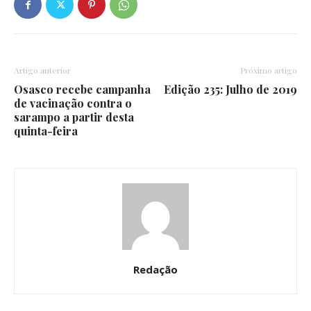
Artigo anterior
Próximo artigo
Osasco recebe campanha
Edição 235: Julho de 2019
de vacinação contra o
sarampo a partir desta
quinta-feira
Redação