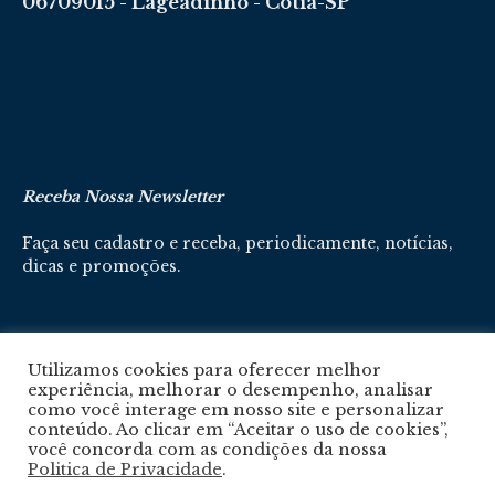
06709015 - Lageadinho - Cotia-SP
Receba Nossa Newsletter
Faça seu cadastro e receba, periodicamente, notícias,
dicas e promoções.
Cadastre-se aqui
Utilizamos cookies para oferecer melhor
experiência, melhorar o desempenho, analisar
como você interage em nosso site e personalizar
conteúdo. Ao clicar em “Aceitar o uso de cookies”,
você concorda com as condições da nossa
Politica de Privacidade
.
Política De Privacidade