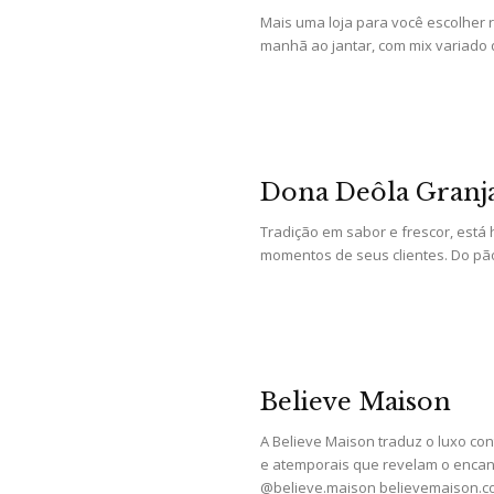
Mais uma loja para você escolher 
manhã ao jantar, com mix variado d
Dona Deôla Granj
Tradição em sabor e frescor, está
momentos de seus clientes. Do pão 
Believe Maison
A Believe Maison traduz o luxo co
e atemporais que revelam o encanto
@believe.maison believemaison.c