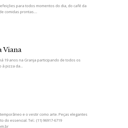
refeições para todos momentos do dia, do café da
e comidas prontas....
a Viana
 há 19 anos na Granja participando de todos os
à pizza da...
ntemporâneo e o vestir como arte. Peças elegantes
 do essencial. Tel.: (11) 96917-6719
om.br