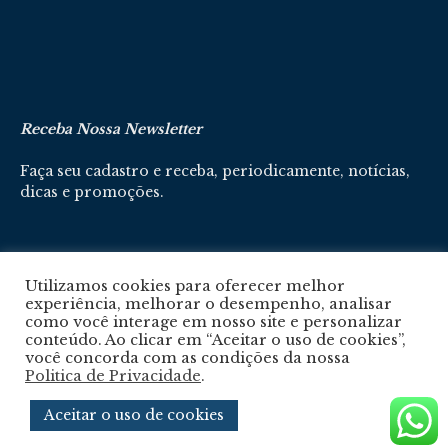
Receba Nossa Newsletter
Faça seu cadastro e receba, periodicamente, notícias,
dicas e promoções.
Cadastre-se aqui
Utilizamos cookies para oferecer melhor
experiência, melhorar o desempenho, analisar
como você interage em nosso site e personalizar
conteúdo. Ao clicar em “Aceitar o uso de cookies”,
você concorda com as condições da nossa
Politica de Privacidade
.
Política De Privacidade
Aceitar o uso de cookies
© 2024 © Revista Circuito. Todos os Direitos Reservados. Desenvolvido com
por
Agência e-nova