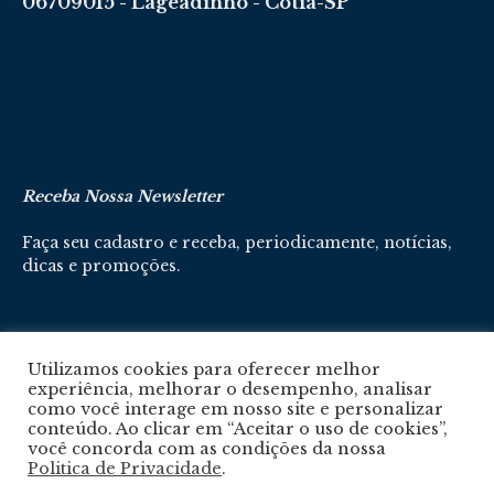
06709015 - Lageadinho - Cotia-SP
Receba Nossa Newsletter
Faça seu cadastro e receba, periodicamente, notícias,
dicas e promoções.
Cadastre-se aqui
Utilizamos cookies para oferecer melhor
experiência, melhorar o desempenho, analisar
como você interage em nosso site e personalizar
conteúdo. Ao clicar em “Aceitar o uso de cookies”,
você concorda com as condições da nossa
Politica de Privacidade
.
Política De Privacidade