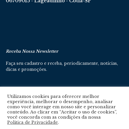
06709015 - Lageadinho - Cotia-SP
Receba Nossa Newsletter
Faça seu cadastro e receba, periodicamente, notícias,
dicas e promoções.
Cadastre-se aqui
Utilizamos cookies para oferecer melhor
experiência, melhorar o desempenho, analisar
como você interage em nosso site e personalizar
conteúdo. Ao clicar em “Aceitar o uso de cookies”,
você concorda com as condições da nossa
Politica de Privacidade
.
Política De Privacidade