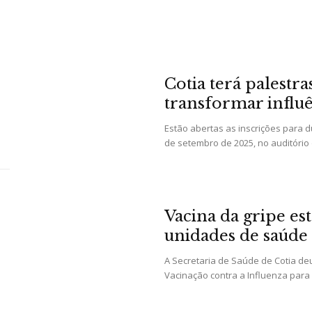
da
Cotia terá palestr
transformar influ
Estão abertas as inscrições para 
Granja
de setembro de 2025, no auditório d
Vacina da gripe es
Viana
unidades de saúde 
A Secretaria de Saúde de Cotia deu
Vacinação contra a Influenza para o