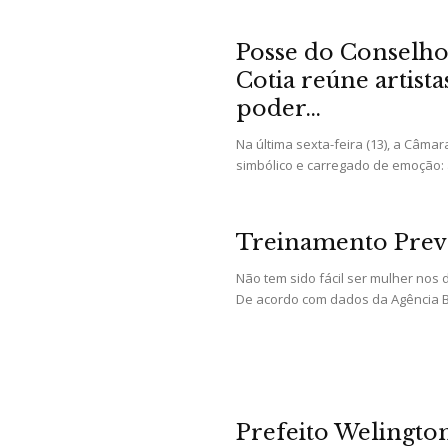
e
Posse do Conselho
Cotia reúne artist
poder...
Região
Na última sexta-feira (13), a Câma
simbólico e carregado de emoção: a
Treinamento Prev
Não tem sido fácil ser mulher nos 
De acordo com dados da Agência Bra
Prefeito Welington