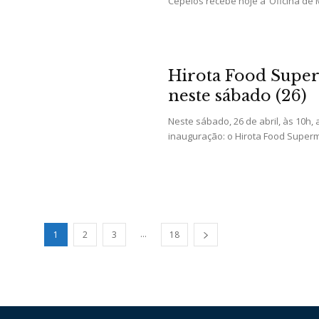
Cepelos recebe hoje a ‘Oficina de M
Hirota Food Super
neste sábado (26)
Neste sábado, 26 de abril, às 10h,
inauguração: o Hirota Food Superm
...
1
2
3
18