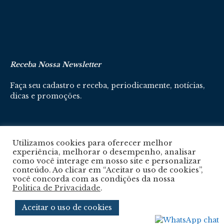
Receba Nossa Newsletter
Faça seu cadastro e receba, periodicamente, notícias,
dicas e promoções.
Cadastre-se aqui
Utilizamos cookies para oferecer melhor
experiência, melhorar o desempenho, analisar
como você interage em nosso site e personalizar
conteúdo. Ao clicar em “Aceitar o uso de cookies”,
você concorda com as condições da nossa
Politica de Privacidade
.
Política De Privacidade
Aceitar o uso de cookies
© 2024 © Revista Circuito. Todos os Direitos Reservados. Desenvolvido com
por
Agência e-nova