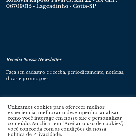
Rodovia Raposo Tavares, Km 22 - SN CEP:
06709015 - Lageadinho - Cotia-SP
Receba Nossa Newsletter
Faça seu cadastro e receba, periodicamente, notícias,
dicas e promoções.
Cadastre-se aqui
Utilizamos cookies para oferecer melhor
experiência, melhorar o desempenho, analisar
como você interage em nosso site e personalizar
conteúdo. Ao clicar em “Aceitar o uso de cookies”,
você concorda com as condições da nossa
Politica de Privacidade
.