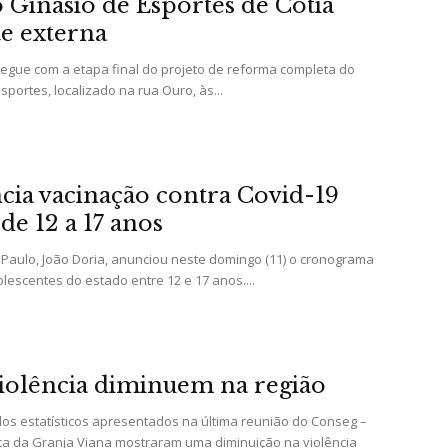
Ginásio de Esportes de Cotia
te externa
 segue com a etapa final do projeto de reforma completa do
da
sportes, localizado na rua Ouro, às...
cia vacinação contra Covid-19
Granja
de 12 a 17 anos
aulo, João Doria, anunciou neste domingo (11) o cronograma
lescentes do estado entre 12 e 17 anos....
Viana
violência diminuem na região
ados estatísticos apresentados na última reunião do Conseg –
a da Granja Viana mostraram uma diminuição na violência