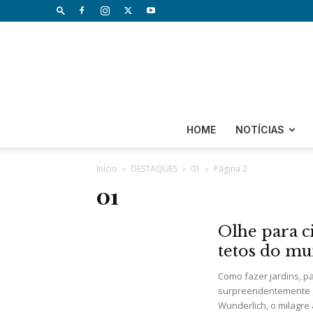
HOME
NOTÍCIAS
Início
DESTAQUES
01
Página 2
01
Olhe para ci
tetos do mu
Como fazer jardins, p
surpreendentemente ga
Wunderlich, o milagre 