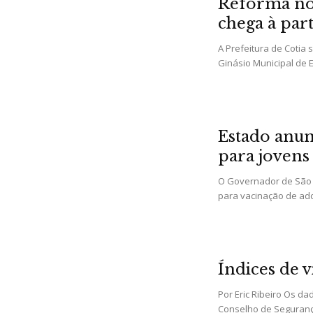
Reforma no 
chega à par
A Prefeitura de Cotia
Ginásio Municipal de E
Estado anun
para jovens 
O Governador de São P
para vacinação de ado
Índices de 
Por Eric Ribeiro Os d
Conselho de Seguranç