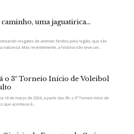
caminho, uma jaguatirica…
Portal
ticiando resgates de animais feridos pela região, que são
a natureza. Mas recentemente, a história não teve um...
de
á o 3º Torneio Início de Voleibol
ulto
a 16 de março de 2024, a partir das 9h, o 3º Torneio Início de
to que acontecerá...
Notícias