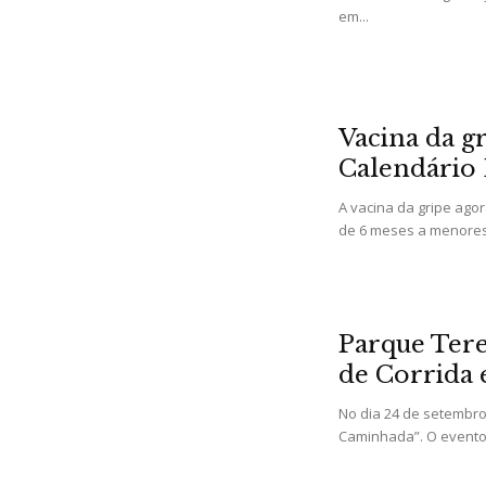
em...
Vacina da g
Calendário 
A vacina da gripe ago
de 6 meses a menores 
Parque Tere
de Corrida
No dia 24 de setembro
Caminhada”. O evento 