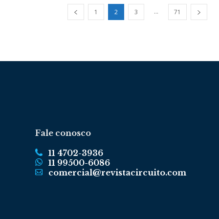
...
1
2
3
71
Fale conosco
11 4702-3936
11 99500-6086
comercial@revistacircuito.com