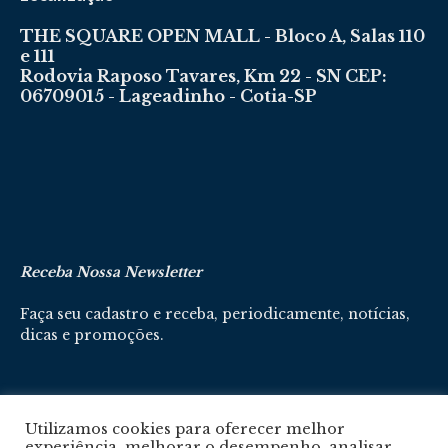
THE SQUARE OPEN MALL - Bloco A, Salas 110
e 111
Rodovia Raposo Tavares, Km 22 - SN CEP:
06709015 - Lageadinho - Cotia-SP
Receba Nossa Newsletter
Faça seu cadastro e receba, periodicamente, notícias,
dicas e promoções.
Cadastre-se aqui
Utilizamos cookies para oferecer melhor
experiência, melhorar o desempenho, analisar