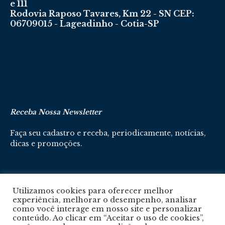
e 111
Rodovia Raposo Tavares, Km 22 - SN CEP:
06709015 - Lageadinho - Cotia-SP
Receba Nossa Newsletter
Faça seu cadastro e receba, periodicamente, notícias,
dicas e promoções.
Cadastre-se aqui
Utilizamos cookies para oferecer melhor
experiência, melhorar o desempenho, analisar
como você interage em nosso site e personalizar
conteúdo. Ao clicar em “Aceitar o uso de cookies”,