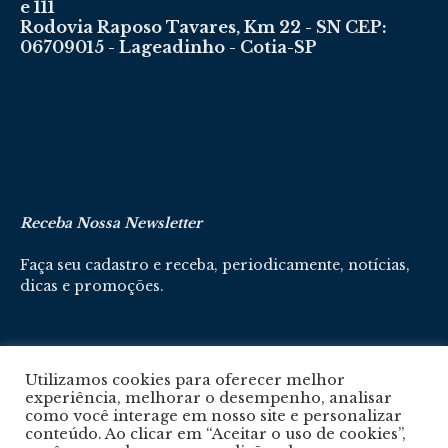
e 111
Rodovia Raposo Tavares, Km 22 - SN CEP:
06709015 - Lageadinho - Cotia-SP
Receba Nossa Newsletter
Faça seu cadastro e receba, periodicamente, notícias,
dicas e promoções.
Cadastre-se aqui
Utilizamos cookies para oferecer melhor
experiência, melhorar o desempenho, analisar
como você interage em nosso site e personalizar
conteúdo. Ao clicar em “Aceitar o uso de cookies”,