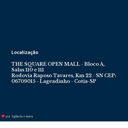
Portal
Localização
THE SQUARE OPEN MALL - Bloco A,
Salas 110 e 111
de
Rodovia Raposo Tavares, Km 22 - SN CEP:
06709015 - Lageadinho - Cotia-SP
Notícias
m
por
Agência e-nova