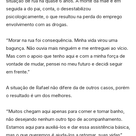
situação de rua há quase 6 anos. A morte da mãe e em
seguida a do pai, conta, o desestabilizou
psicologicamente, o que resultou na perda do emprego
envolvimento com as drogas.
“Morar na rua foi consequência. Minha vida virou uma
bagunça. Não ouvia mais ninguém e me entreguei ao vício.
Mas com o apoio que tenho aqui e com a minha força de
vontade de mudar, pensei no meu futuro e decidi seguir
em frente.”
A situação de Rafael não difere da de outros casos, porém
o resultado é um dos melhores.
“Muitos chegam aqui apenas para comer e tomar banho,
não desejando nenhum outro tipo de acompanhamento.
Estamos aqui para auxiliá-los e dar essa assistência básica,
mas o que queremos é ajuda-los a retomar suas vidas”,