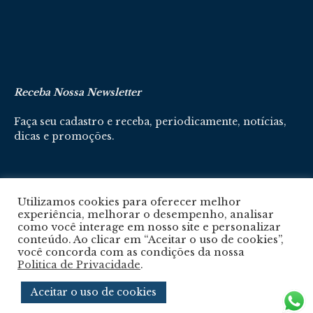
Receba Nossa Newsletter
Faça seu cadastro e receba, periodicamente, notícias,
dicas e promoções.
Cadastre-se aqui
Utilizamos cookies para oferecer melhor
experiência, melhorar o desempenho, analisar
como você interage em nosso site e personalizar
conteúdo. Ao clicar em “Aceitar o uso de cookies”,
você concorda com as condições da nossa
Politica de Privacidade
.
Política De Privacidade
Aceitar o uso de cookies
© 2024 © Revista Circuito. Todos os Direitos Reservados. Desenvolvido com
por
Agência e-nova