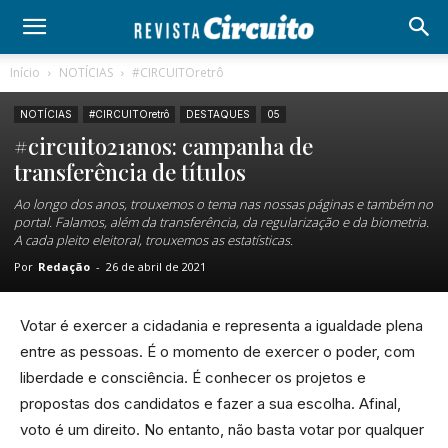
Início
NOTÍCIAS
#CIRCUITOretrô
NOTÍCIAS
#CIRCUITOretrô
DESTAQUES
05
#circuito21anos: campanha de
transferência de títulos
Ao longo dos anos, trouxemos o tema nas nossas páginas e também no
portal. Falamos, além da transferência, da regularização e da biometria.
A cada pleito eleitoral, trouxemos as estatísticas.
Por
Redação
-
26 de abril de 2021
Votar é exercer a cidadania e representa a igualdade plena
entre as pessoas. É o momento de exercer o poder, com
liberdade e consciência. É conhecer os projetos e
propostas dos candidatos e fazer a sua escolha. Afinal,
voto é um direito. No entanto, não basta votar por qualquer