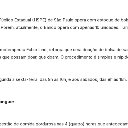
úblico Estadual (HSPE) de São Paulo opera com estoque de bolsa
s. Porém, atualmente, o Banco opera com apenas 10 unidades. T
Portal
moterapeuta Fábio Lino, reforça que uma doação de bolsa de san
les que possam doar, que doam. O procedimento é simples e rápid
de
nda a sexta-feira, das 9h às 16h, e aos sábados, das 8h às 16h.
sangue:
Notícias
ngestão de comida gordurosa nas 4 (quatro) horas que antecedam 