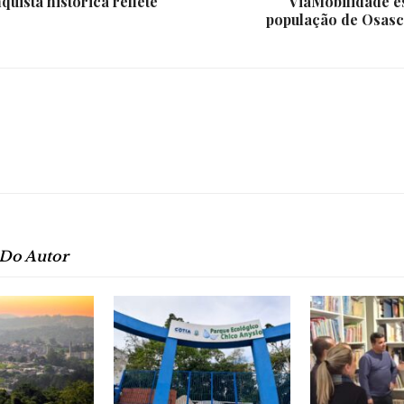
uista histórica reflete
ViaMobilidade es
e
população de Osasco
Região
 Do Autor