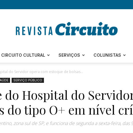
Revista
CIRCUITO CULTURAL
SERVIÇOS
COLUNISTAS
ital do Servidor opera com estoque de bolsas...
AÚDE
SERVIÇO PÚBLICO
 do Hospital do Servido
Circuito
s do tipo O+ em nível crí
ino, zona sul de SP, e funciona de segunda a sexta-feira, das 
–