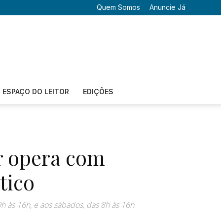
Quem Somos
Anuncie Já
ESPAÇO DO LEITOR
EDIÇÕES
r opera com
tico
9h às 16h, e aos sábados, das 8h às 16h