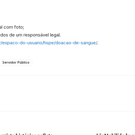
da
al com foto;
os de um responsável legal.
br/espaco-do-usuario/hspe/doacao-de-sangue/
.
Granja
Servidor Público
Viana