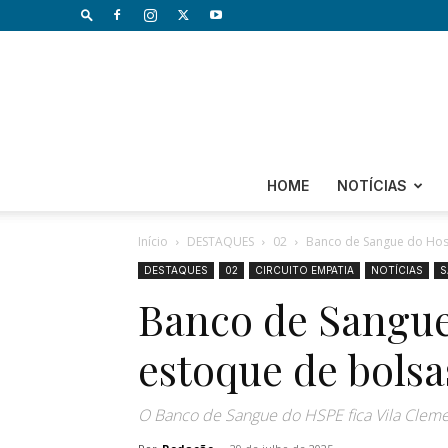
HOME
NOTÍCIAS
Início
DESTAQUES
02
Banco de Sangue do Hosp
DESTAQUES
02
CIRCUITO EMPATIA
NOTÍCIAS
S
Banco de Sangue
estoque de bolsa
O Banco de Sangue do HSPE fica Vila Clement