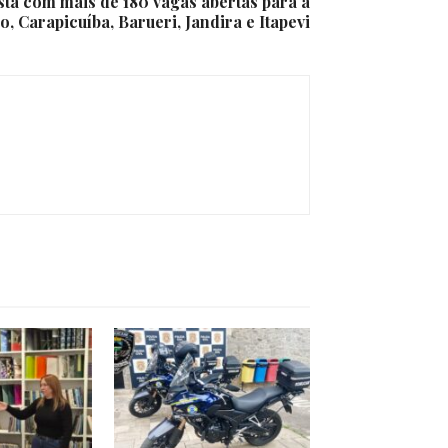
tá com mais de 180 vagas abertas para a
, Carapicuíba, Barueri, Jandira e Itapevi