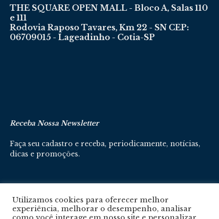
THE SQUARE OPEN MALL - Bloco A, Salas 110
e 111
Rodovia Raposo Tavares, Km 22 - SN CEP:
06709015 - Lageadinho - Cotia-SP
Receba Nossa Newsletter
Faça seu cadastro e receba, periodicamente, notícias,
dicas e promoções.
Cadastre-se aqui
Utilizamos cookies para oferecer melhor
experiência, melhorar o desempenho, analisar
como você interage em nosso site e personalizar