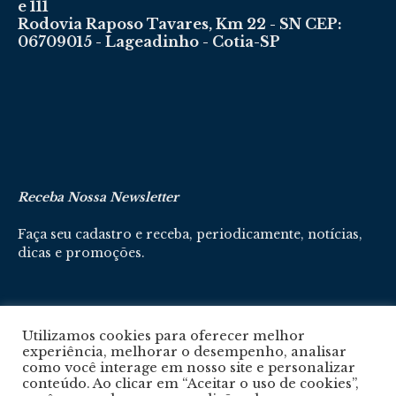
e 111
Rodovia Raposo Tavares, Km 22 - SN CEP:
06709015 - Lageadinho - Cotia-SP
Receba Nossa Newsletter
Faça seu cadastro e receba, periodicamente, notícias,
dicas e promoções.
Cadastre-se aqui
Utilizamos cookies para oferecer melhor
experiência, melhorar o desempenho, analisar
como você interage em nosso site e personalizar
conteúdo. Ao clicar em “Aceitar o uso de cookies”,