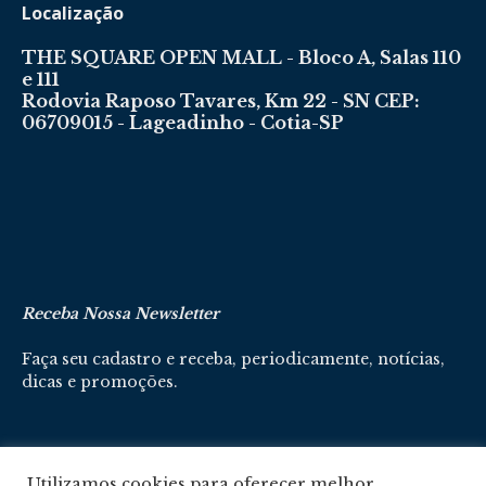
Localização
THE SQUARE OPEN MALL - Bloco A, Salas 110
e 111
Rodovia Raposo Tavares, Km 22 - SN CEP:
06709015 - Lageadinho - Cotia-SP
Receba Nossa Newsletter
Faça seu cadastro e receba, periodicamente, notícias,
dicas e promoções.
Cadastre-se aqui
Utilizamos cookies para oferecer melhor