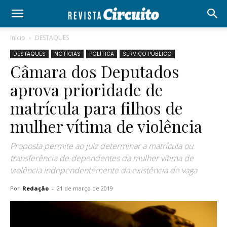
Início
DESTAQUES
DESTAQUES
NOTÍCIAS
POLÍTICA
SERVIÇO PÚBLICO
Câmara dos Deputados
aprova prioridade de
matrícula para filhos de
mulher vítima de violência
Proposta permite ao juiz determinar a matrícula ou
transferência de dependentes da mulher vítima de
violência independentemente da existência de vaga
Por
Redação
-
21 de março de 2019