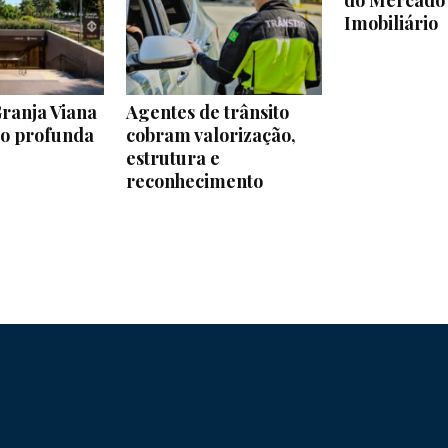
do Mercado
e
Imobiliário
ranja Viana
Agentes de trânsito
ão profunda
cobram valorização,
Região
estrutura e
reconhecimento