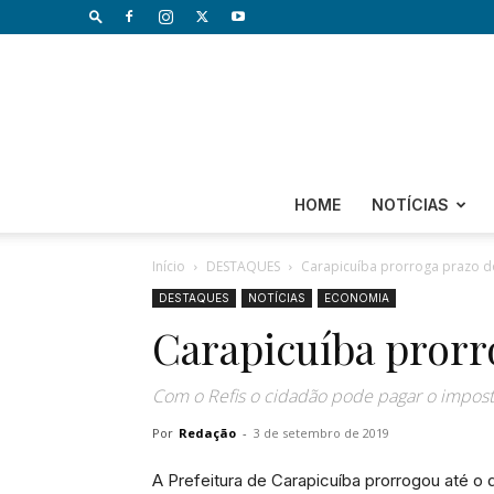
HOME
NOTÍCIAS
Início
DESTAQUES
Carapicuíba prorroga prazo d
DESTAQUES
NOTÍCIAS
ECONOMIA
Carapicuíba prorr
Com o Refis o cidadão pode pagar o imposto
Por
Redação
-
3 de setembro de 2019
A Prefeitura de Carapicuíba prorrogou até o