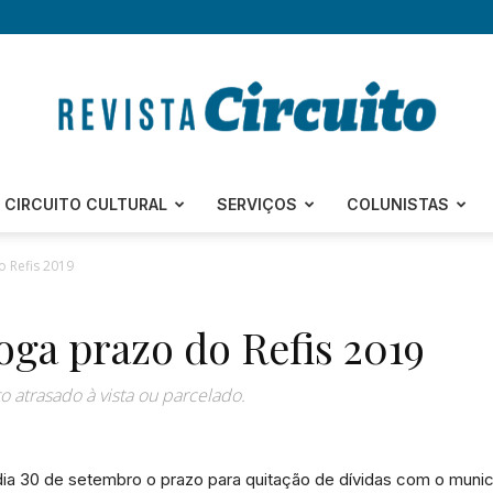
Revista
CIRCUITO CULTURAL
SERVIÇOS
COLUNISTAS
o Refis 2019
oga prazo do Refis 2019
Circuito
 atrasado à vista ou parcelado.
 dia 30 de setembro o prazo para quitação de dívidas com o mun
–