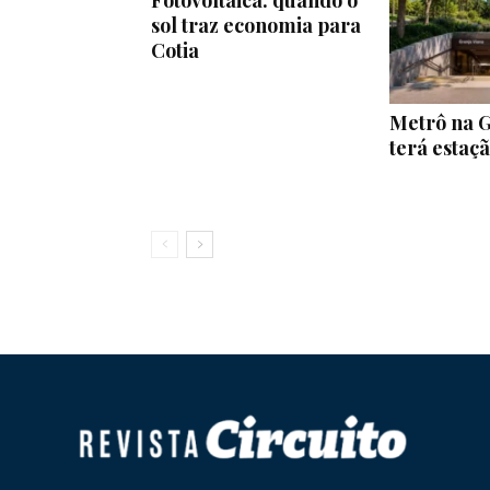
Fotovoltaica: quando o
sol traz economia para
Cotia
Metrô na G
terá estaç