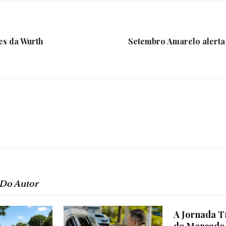
da
es da Wurth
Setembro Amarelo alerta
Granja
Viana
 Do Autor
A Jornada T