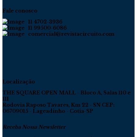
Fale conosco
11 4702-3936
11 99500-6086
comercial@revistacircuito.com
Localização
THE SQUARE OPEN MALL - Bloco A, Salas 110 e
111
Rodovia Raposo Tavares, Km 22 - SN CEP:
06709015 - Lageadinho - Cotia-SP
Receba Nossa Newsletter