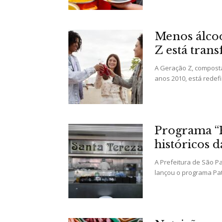
Menos álcoo
Z está tran
A Geração Z, composta
anos 2010, está redef
Programa “P
históricos 
A Prefeitura de São Pa
lançou o programa Pat