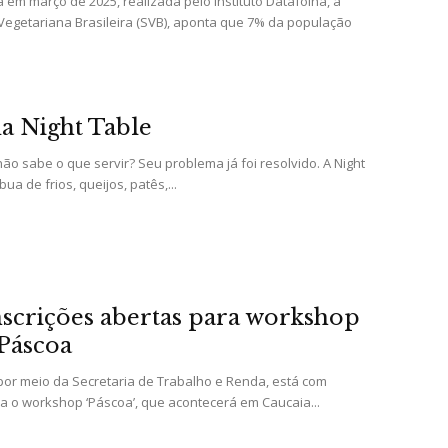
em março de 2025, realizada pelo Instituto Datafolha, a
e
egetariana Brasileira (SVB), aponta que 7% da população
 da Night Table
Região
ão sabe o que servir? Seu problema já foi resolvido. A Night
a de frios, queijos, patês,...
nscrições abertas para workshop
Páscoa
 por meio da Secretaria de Trabalho e Renda, está com
ra o workshop ‘Páscoa’, que acontecerá em Caucaia...