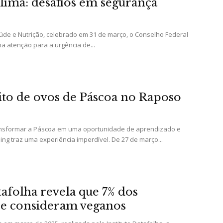
clima: desafios em segurança
úde e Nutrição, celebrado em 31 de março, o Conselho Federal
da
a atenção para a urgência de...
ito de ovos de Páscoa no Raposo
Granja
nsformar a Páscoa em uma oportunidade de aprendizado e
ng traz uma experiência imperdível. De 27 de março...
Viana
tafolha revela que 7% dos
 se consideram veganos