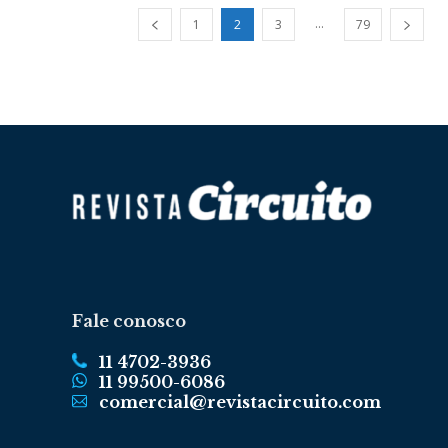
...
1
2
3
79
Fale conosco
11 4702-3936
11 99500-6086
comercial@revistacircuito.com