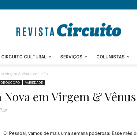
Revista
CIRCUITO CULTURAL
SERVIÇOS
COLUNISTAS
 em Virgem & Vênus em Leão
HORÓSCOPO
VARIEDADE
ua Nova em Virgem & Vênu
Circuito
lhar
Oi Pessoal, vamos de mais uma semana poderosa! Esse mês de
–