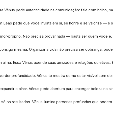
ssa Vênus pede autenticidade na comunicação: fale com brilho,
 Leão pede que você invista em si, se honre e se valorize — e s
amor-próprio. Não precisa provar nada — basta ser quem você é.
consigo mesma. Organizar a vida não precisa ser cobrança, pod
m alma. Essa Vênus acende suas amizades e relações coletivas. 
a perder profundidade. Vênus te mostra como estar visível sem dei
 expandir o olhar. Vênus pede abertura para enxergar beleza no si
ão só os resultados. Vênus ilumina parcerias profundas que podem 