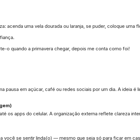
: acenda uma vela dourada ou laranja, se puder, coloque uma flo
fiança.
site-o quando a primavera chegar, depois me conta como foi!
uma pausa em açúcar, café ou redes sociais por um dia. A ideia
rgem)
té os apps do celular. A organização externa reflete clareza inte
a você se sentir linda(o) — mesmo que seja só para ficar em ca