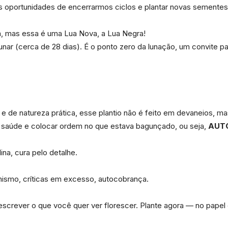
 oportunidades de encerrarmos ciclos e plantar novas sementes 
m, mas essa é uma Lua Nova, a Lua Negra!
unar (cerca de 28 dias). É o ponto zero da lunação, um convite p
Portal
de natureza prática, esse plantio não é feito em devaneios, mas 
 da saúde e colocar ordem no que estava bagunçado, ou seja,
AUT
de
ina, cura pelo detalhe.
ismo, críticas em excesso, autocobrança.
Notícias
 escrever o que você quer ver florescer. Plante agora — no pape