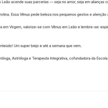
m Leão acende suas parcerias — seja no amor, seja em alianças cr
 rotina. Essa Vênus pede beleza nos pequenos gestos e atenção 
 em Virgem, valorize-se com Vênus em Leão e lembre-se: espir
teúdo! Um super beijo e até a semana que vem.
róloga, Astróloga e Terapeuta Integrativa, cofundadora da Escol