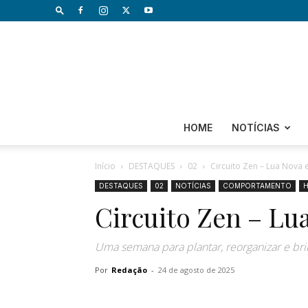
HOME
NOTÍCIAS
Início
DESTAQUES
02
Circuito Zen – Lua Nova
DESTAQUES
02
NOTÍCIAS
COMPORTAMENTO
Circuito Zen – L
Uma semana para plantar, reorganizar e bri
Por
Redação
-
24 de agosto de 2025