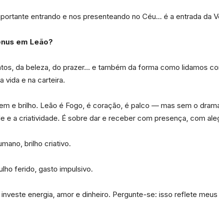
mportante entrando e nos presenteando no Céu… é a entrada da
da
ênus em Leão?
ntos, da beleza, do prazer… e também da forma como lidamos com 
 vida e na carteira.
Granja
em e brilho. Leão é Fogo, é coração, é palco — mas sem o drama
e e a criatividade. É sobre dar e receber com presença, com al
mano, brilho criativo.
Viana
ho ferido, gasto impulsivo.
investe energia, amor e dinheiro. Pergunte-se: isso reflete meus