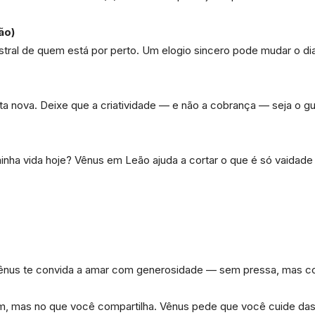
ão)
astral de quem está por perto. Um elogio sincero pode mudar o d
a nova. Deixe que a criatividade — e não a cobrança — seja o gu
nha vida hoje? Vênus em Leão ajuda a cortar o que é só vaidade e 
Vênus te convida a amar com generosidade — sem pressa, mas c
m, mas no que você compartilha. Vênus pede que você cuide das s