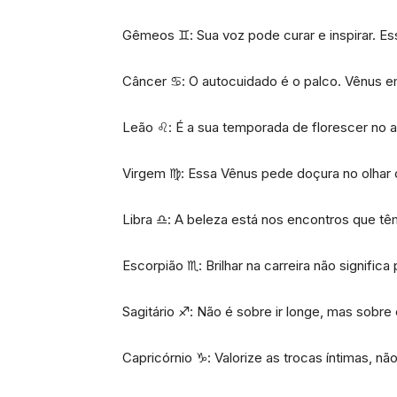
Gêmeos ♊: Sua voz pode curar e inspirar. E
Câncer ♋: O autocuidado é o palco. Vênus em
Leão ♌: É a sua temporada de florescer no 
Virgem ♍: Essa Vênus pede doçura no olhar 
Libra ♎: A beleza está nos encontros que tê
Escorpião ♏: Brilhar na carreira não signific
Sagitário ♐: Não é sobre ir longe, mas sobre
Capricórnio ♑: Valorize as trocas íntimas, n