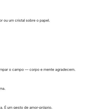
r ou um cristal sobre o papel.
 é limpar o campo — corpo e mente agradecem.
rna.
sa. É um gesto de amor-próprio.