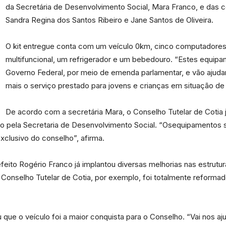
da Secretária de Desenvolvimento Social, Mara Franco, e das 
Sandra Regina dos Santos Ribeiro e Jane Santos de Oliveira.
O kit entregue conta com um veículo 0km, cinco computadore
multifuncional, um refrigerador e um bebedouro. “Estes equi
Portal
Governo Federal, por meio de emenda parlamentar, e vão ajuda
mais o serviço prestado para jovens e crianças em situação de 
De acordo com a secretária Mara, o Conselho Tutelar de Cotia
 pela Secretaria de Desenvolvimento Social. “Osequipamentos s
de
xclusivo do conselho”, afirma.
feito Rogério Franco já implantou diversas melhorias nas estrut
 Conselho Tutelar de Cotia, por exemplo, foi totalmente reforma
Notícias
u que o veículo foi a maior conquista para o Conselho. “Vai nos 