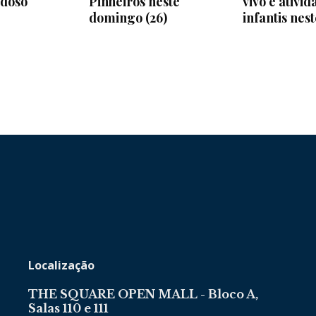
Idoso
Pinheiros neste
vivo e ativid
domingo (26)
infantis ne
Localização
THE SQUARE OPEN MALL - Bloco A,
Salas 110 e 111