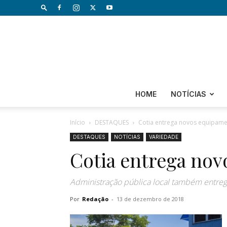
HOME
NOTÍCIAS
Início
DESTAQUES
Cotia entrega novos equipame
DESTAQUES
NOTÍCIAS
VARIEDADE
Cotia entrega nov
Administração pública local também entrego
Por
Redação
-
13 de dezembro de 2018