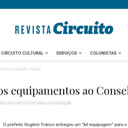
Revista
CIRCUITO CULTURAL
SERVIÇOS
COLUNISTAS
ntos ao Conselho Tutelar
os equipamentos ao Consel
Circuito
u um carro 0 km para a instituição
O prefeito Rogério Franco entregou um “kit equipagem” para o
–