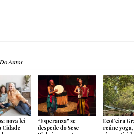
e
Região
 Do Autor
s: nova lei
“Esperanza” se
EcoFeira Gr
lo Cidade
despede do Sesc
reúne yoga,