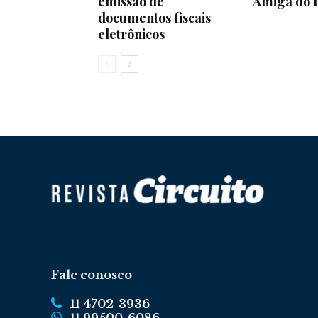
emissão de
Amiga do 
documentos fiscais
eletrônicos
Fale conosco
11 4702-3936
11 99500-6086