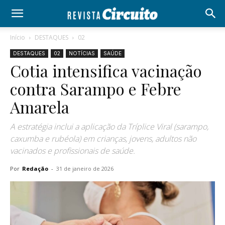
Início
DESTAQUES
02
DESTAQUES
02
NOTÍCIAS
SAÚDE
Cotia intensifica vacinação
contra Sarampo e Febre
Amarela
A estratégia inclui a aplicação da Tríplice Viral (sarampo,
caxumba e rubéola) em crianças, jovens, adultos não
vacinados e profissionais de saúde.
Por
Redação
-
31 de janeiro de 2026