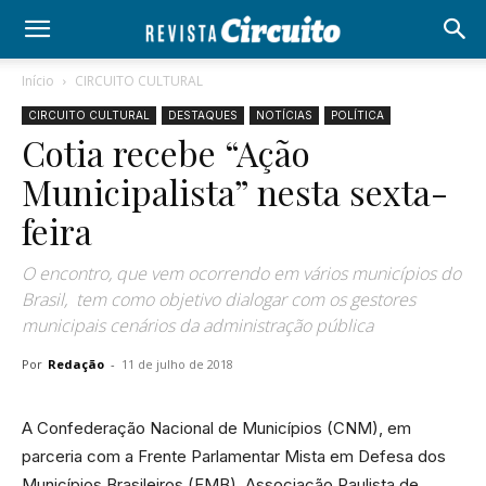
Início
CIRCUITO CULTURAL
CIRCUITO CULTURAL
DESTAQUES
NOTÍCIAS
POLÍTICA
Cotia recebe “Ação
Municipalista” nesta sexta-
feira
O encontro, que vem ocorrendo em vários municípios do
Brasil, tem como objetivo dialogar com os gestores
municipais cenários da administração pública
Por
Redação
-
11 de julho de 2018
A Confederação Nacional de Municípios (CNM), em
parceria com a Frente Parlamentar Mista em Defesa dos
Municípios Brasileiros (FMB), Associação Paulista de