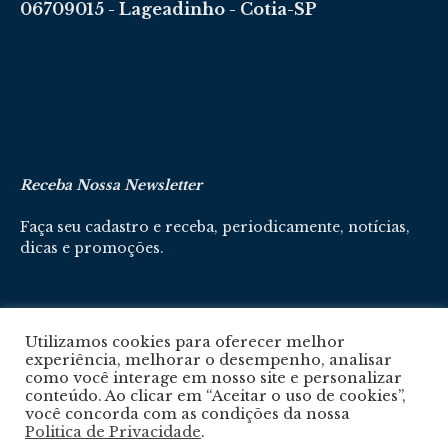
06709015 - Lageadinho - Cotia-SP
Receba Nossa Newsletter
Faça seu cadastro e receba, periodicamente, notícias,
dicas e promoções.
Cadastre-se aqui
Utilizamos cookies para oferecer melhor
experiência, melhorar o desempenho, analisar
como você interage em nosso site e personalizar
conteúdo. Ao clicar em “Aceitar o uso de cookies”,
você concorda com as condições da nossa
Politica de Privacidade
.
Política De Privacidade