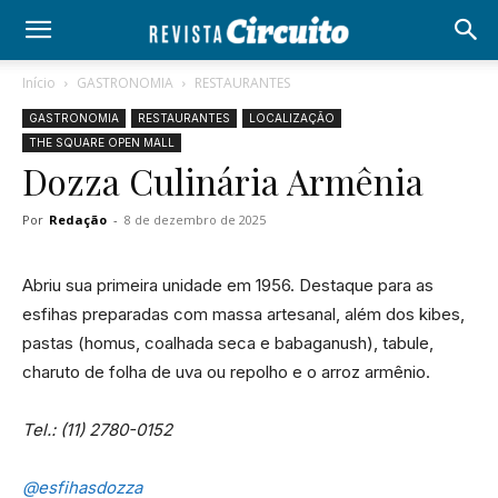
Início
GASTRONOMIA
RESTAURANTES
GASTRONOMIA
RESTAURANTES
LOCALIZAÇÃO
THE SQUARE OPEN MALL
Dozza Culinária Armênia
Por
Redação
-
8 de dezembro de 2025
Abriu sua primeira unidade em 1956. Destaque para as
esfihas preparadas com massa artesanal, além dos kibes,
pastas (homus, coalhada seca e babaganush), tabule,
charuto de folha de uva ou repolho e o arroz armênio.
Tel.: (11) 2780-0152
@esfihasdozza