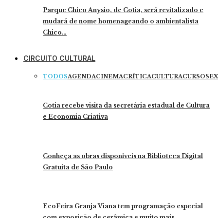
Parque Chico Anysio, de Cotia, será revitalizado e
mudará de nome homenageando o ambientalista
Chico…
CIRCUITO CULTURAL
TODOS
AGENDA
CINEMA
CRÍTICA
CULTURA
CURSOS
EX
Cotia recebe visita da secretária estadual de Cultura
e Economia Criativa
Conheça as obras disponíveis na Biblioteca Digital
Gratuita de São Paulo
EcoFeira Granja Viana tem programação especial
com exposição de cerâmica e muito mais