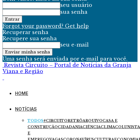
seu usuário
sua senha
Forgot your password? Get help
Recuperar senha
Recupere sua senha
seu e-mail
Uma senha será enviada por e-mail para você.
Revista Circuito – Portal de Notícias da Granja
Viana e Região
HOME
NOTÍCIAS
TODOS
#CIRCUITORETRÔ
ARQUIVO
CASA E
CONSTRUÇÃO
CIDADANIA
CIÊNCIA
CLIMA
COLUNISTA
E
EMPREGO
VAGAS
CORONAVÍRUS
CULTURA
ECONOMIA