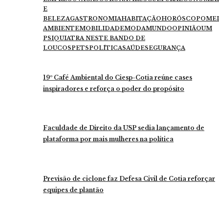
E
BELEZA
GASTRONOMIA
HABITAÇÃO
HORÓSCOPO
ME
AMBIENTE
MOBILIDADE
MODA
MUNDO
OPINIÃO
UM
PSIQUIATRA NESTE BANDO DE
LOUCOS
PETS
POLÍTICA
SAÚDE
SEGURANÇA
19º Café Ambiental do Ciesp-Cotia reúne cases
inspiradores e reforça o poder do propósito
Faculdade de Direito da USP sedia lançamento de
plataforma por mais mulheres na política
Previsão de ciclone faz Defesa Civil de Cotia reforçar
equipes de plantão