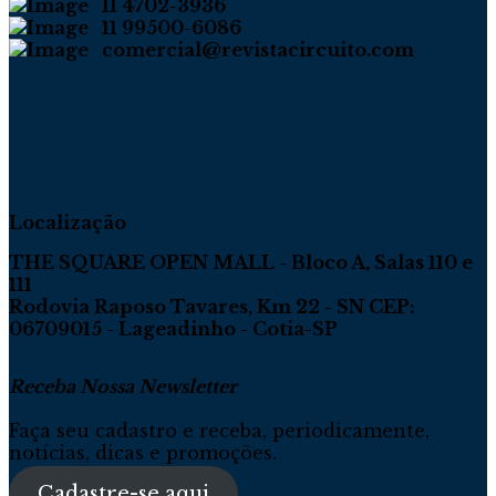
11 4702-3936
11 99500-6086
comercial@revistacircuito.com
Localização
THE SQUARE OPEN MALL - Bloco A, Salas 110 e
111
Rodovia Raposo Tavares, Km 22 - SN CEP:
06709015 - Lageadinho - Cotia-SP
Receba Nossa Newsletter
Faça seu cadastro e receba, periodicamente,
notícias, dicas e promoções.
Cadastre-se aqui