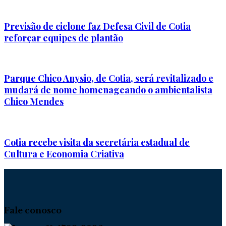
Previsão de ciclone faz Defesa Civil de Cotia
reforçar equipes de plantão
Parque Chico Anysio, de Cotia, será revitalizado e
mudará de nome homenageando o ambientalista
Chico Mendes
Cotia recebe visita da secretária estadual de
Cultura e Economia Criativa
Fale conosco