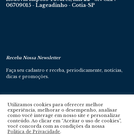
06709015 - Lageadinho - Cotia-SP
Receba Nossa Newsletter
Faça seu cadastro e receba, periodicamente, notícias,
dicas e promoções.
Cadastre-se aqui
Utilizamos cookies para oferecer melhor
experiência, melhorar o desempenho, analisar
como você interage em nosso site e personalizar
conteúdo. Ao clicar em “Aceitar o uso de cookies”,
você concorda com as condições da nossa
Politica de Privacidade
.
Política De Privacidade