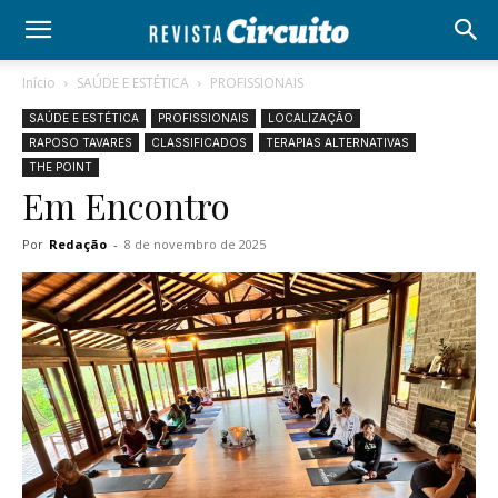
Início
SAÚDE E ESTÉTICA
PROFISSIONAIS
SAÚDE E ESTÉTICA
PROFISSIONAIS
LOCALIZAÇÃO
RAPOSO TAVARES
CLASSIFICADOS
TERAPIAS ALTERNATIVAS
THE POINT
Em Encontro
Por
Redação
-
8 de novembro de 2025