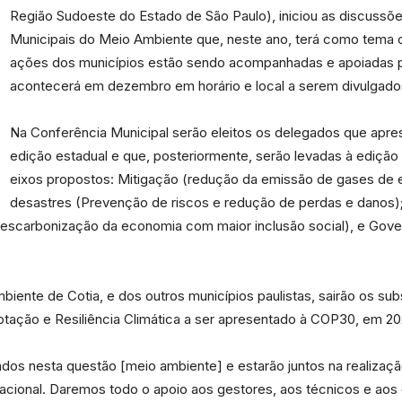
Região Sudoeste do Estado de São Paulo), iniciou as discussõe
Municipais do Meio Ambiente que, neste ano, terá como tema c
ações dos municípios estão sendo acompanhadas e apoiadas p
acontecerá em dezembro em horário e local a serem divulgado
Portal
Na Conferência Municipal serão eleitos os delegados que apres
edição estadual e que, posteriormente, serão levadas à edição
eixos propostos: Mitigação (redução da emissão de gases de e
desastres (Prevenção de riscos e redução de perdas e danos);
escarbonização da economia com maior inclusão social), e Gove
de
iente de Cotia, e dos outros municípios paulistas, sairão os subs
tação e Resiliência Climática a ser apresentado à COP30, em 20
Notícias
ados nesta questão [meio ambiente] e estarão juntos na realizaç
acional. Daremos todo o apoio aos gestores, aos técnicos e aos