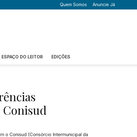
Quem Somos
Anuncie Já
ESPAÇO DO LEITOR
EDIÇÕES
rências
o Conisud
m o Conisud (Consórcio Intermunicipal da