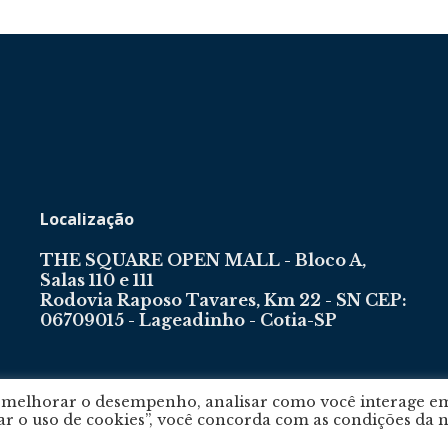
Localização
THE SQUARE OPEN MALL - Bloco A,
Salas 110 e 111
Rodovia Raposo Tavares, Km 22 - SN CEP:
06709015 - Lageadinho - Cotia-SP
, melhorar o desempenho, analisar como você interage e
tar o uso de cookies”, você concorda com as condições da 
m
por
Agência e-nova