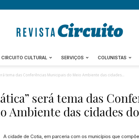
Revista
CIRCUITO CULTURAL
SERVIÇOS
COLUNISTAS
erá tema das Conferências Municipais do Meio Ambiente das cidades...
tica” será tema das Confe
Circuito
o Ambiente das cidades d
A cidade de Cotia, em parceria com os municípios que compõe
–