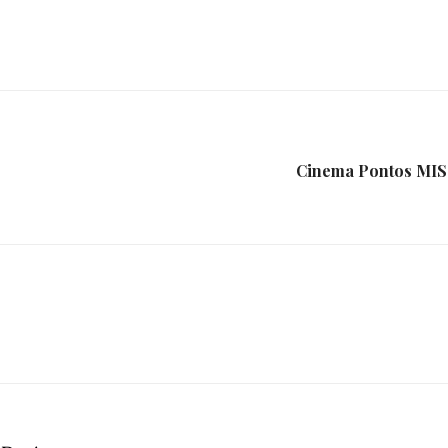
e
Região
Cinema Pontos MIS e