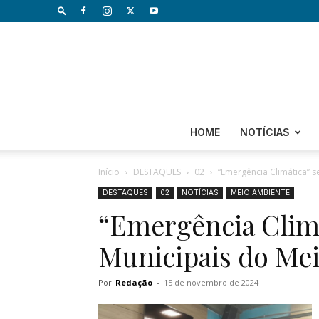
HOME
NOTÍCIAS
Início
DESTAQUES
02
“Emergência Climática” s
DESTAQUES
02
NOTÍCIAS
MEIO AMBIENTE
“Emergência Climá
Municipais do Mei
Por
Redação
-
15 de novembro de 2024