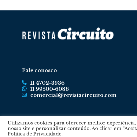
Fale conosco
11 4702-3936
11 99500-6086
comercial@revistacircuito.com
Utilizamos cookies para oferecer melhor experiência
nosso site e personalizar conteúdo. Ao clicar em “Acei
Politica de Privacidade
.
© 2024 © Revista Circuito. Todos os Direitos Reservados. Desenvolvido co