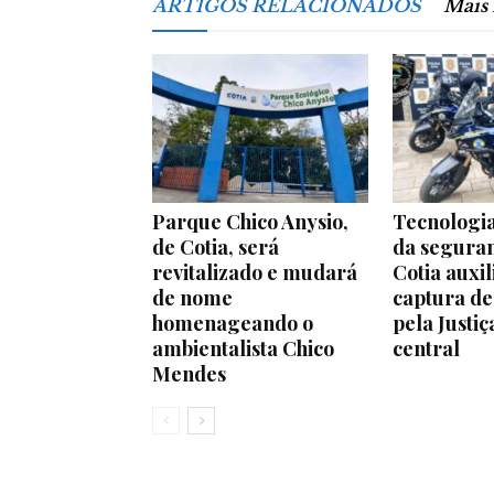
ARTIGOS RELACIONADOS
Mais
Parque Chico Anysio,
Tecnologia
de Cotia, será
da segura
revitalizado e mudará
Cotia auxil
de nome
captura d
homenageando o
pela Justiç
ambientalista Chico
central
Mendes