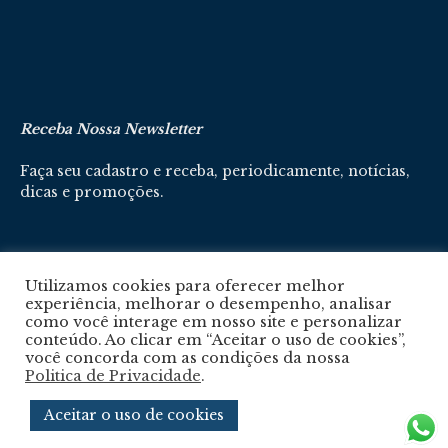
Receba Nossa Newsletter
Faça seu cadastro e receba, periodicamente, notícias,
dicas e promoções.
Cadastre-se aqui
Utilizamos cookies para oferecer melhor
experiência, melhorar o desempenho, analisar
como você interage em nosso site e personalizar
conteúdo. Ao clicar em “Aceitar o uso de cookies”,
você concorda com as condições da nossa
Politica de Privacidade
.
Política De Privacidade
Aceitar o uso de cookies
© 2024 © Revista Circuito. Todos os Direitos Reservados. Desenvolvido com
por
Agência e-nova