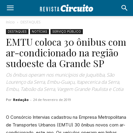
Início
DESTAQUES
DESTAQUES
NOTÍCIAS
SERVIÇO PÚBLICO
EMTU coloca 30 ônibus com
ar-condicionado na região
sudoeste da Grande SP
Os ônibus operam nos municípios de Juquitiba, São
Lourenço da Serra, Embu-Guaçu, Itapecerica da Serra,
Embu, Taboão da Serra, Vargem Grande Paulista e Cotia
Por
Redação
-
24 de fevereiro de 2019
O Consórcio Intervias cadastrou na Empresa Metropolitana
de Transportes Urbanos (EMTU) 30 ônibus novos com ar-
condicionado, este ano. Os veículos operam em linhas