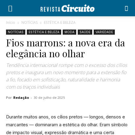
Início
NOTÍCIAS
ESTÉTICA E BELEZA
NOTÍCIAS
ESTÉTICA E BELEZA
MODA
SAÚDE
VARIEDADE
Fios marrons: a nova era da
elegância no olhar
Tendência internacional rompe com o excesso dos cílios
pretos e inaugura um novo momento para a extensão fio
a fio, focado em sofisticação, naturalidade e harmonia
com os traços individuais
Por
Redação
-
30 de julho de 2025
Durante muitos anos, os cílios pretos — longos, densos e
marcantes — dominaram a estética do olhar. Eram símbolo
de impacto visual, expressão dramática e uma certa