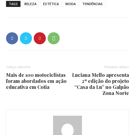
TAGS
BELEZA
ESTÉTICA
MODA
TENDÊNCIAS
Artigo anterior
Próximo artigo
Mais de 100 motociclistas
Luciana Mello apresenta
foram abordados em ação
2ª edição do projeto
educativa em Cotia
“Casa da Lu” no Galpão
Zona Norte