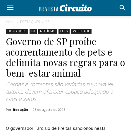
Início
DESTAQUES
03
DESTAQUES
03
NOTÍCIAS
PETS
VARIEDADE
Governo de SP proíbe
acorrentamento de pets e
delimita novas regras para o
bem-estar animal
Cordas e correntes são vedadas na nova lei;
tutores devem oferecer espaço adequado a
cães e gatos
Por
Redação
-
25 de agosto de 2025
O governador Tarcísio de Freitas sancionou nesta