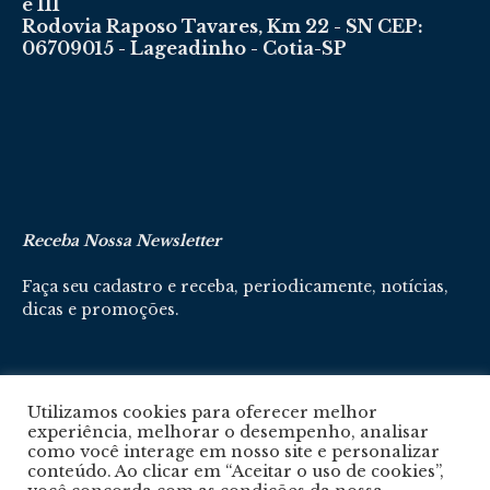
e 111
Rodovia Raposo Tavares, Km 22 - SN CEP:
06709015 - Lageadinho - Cotia-SP
Receba Nossa Newsletter
Faça seu cadastro e receba, periodicamente, notícias,
dicas e promoções.
Cadastre-se aqui
Utilizamos cookies para oferecer melhor
experiência, melhorar o desempenho, analisar
como você interage em nosso site e personalizar
conteúdo. Ao clicar em “Aceitar o uso de cookies”,