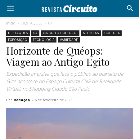
Início
DESTAQUES
04
DESTAQUES
04
CIRCUITO CULTURAL
NOTÍCIAS
CULTURA
EXPOSIÇÃO
TECNOLOGIA
VARIEDADE
Horizonte de Quéops:
Viagem ao Antigo Egito
Expedição Imersiva que leva o público ao planalto de
Gizé acontece no Espaço Cultural CNP de Realidade
Virtual, no Shopping Cidade São Paulo
Por
Redação
-
6 de fevereiro de 2026