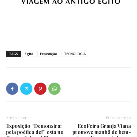
TAGS
Egito
Expedição
TECNOLOGIA
Artigo anterior
Próximo artigo
Exposição “Demonstra:
EcoFeira Granja Viana
pela poética def” está no
promove manhã de bem-