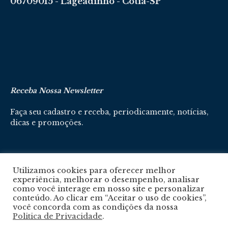
06709015 - Lageadinho - Cotia-SP
Receba Nossa Newsletter
Faça seu cadastro e receba, periodicamente, notícias,
dicas e promoções.
Cadastre-se aqui
Utilizamos cookies para oferecer melhor
experiência, melhorar o desempenho, analisar
como você interage em nosso site e personalizar
conteúdo. Ao clicar em “Aceitar o uso de cookies”,
você concorda com as condições da nossa
Politica de Privacidade
.
Política De Privacidade