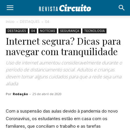
Início
DESTAQUES
04
DESTAQUES
04
NOTÍCIAS
SEGURANÇA
TECNOLOGIA
Internet segura? Dicas para
navegar com tranquilidade
Uso de internet aumentou consideravelmente durante o
período de distanciamento social. Adultos e crianças
devem tomar alguns cuidados para que a rede seja uma
aliada
Por
Redação
-
25 de abril de 2020
Com a suspensão das aulas devido à pandemia do novo
Coronavírus, os estudantes estão em casa com os
familiares, que conciliam o trabalho e as tarefas