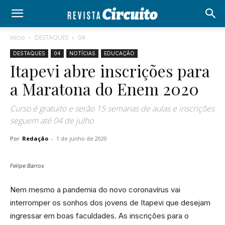
Início
DESTAQUES
04
DESTAQUES
04
NOTÍCIAS
EDUCAÇÃO
Itapevi abre inscrições para
a Maratona do Enem 2020
Curso é gratuito e serão 15 semanas de aulas e inscrições
seguem até 04 de julho
Por
Redação
-
1 de junho de 2020
Felipe Barros
Nem mesmo a pandemia do novo coronavírus vai
interromper os sonhos dos jovens de Itapevi que desejam
ingressar em boas faculdades. As inscrições para o