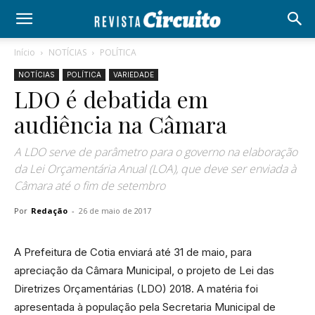
Início
NOTÍCIAS
POLÍTICA
NOTÍCIAS
POLÍTICA
VARIEDADE
LDO é debatida em
audiência na Câmara
A LDO serve de parâmetro para o governo na elaboração
da Lei Orçamentária Anual (LOA), que deve ser enviada à
Câmara até o fim de setembro
Por
Redação
-
26 de maio de 2017
A Prefeitura de Cotia enviará até 31 de maio, para
apreciação da Câmara Municipal, o projeto de Lei das
Diretrizes Orçamentárias (LDO) 2018. A matéria foi
apresentada à população pela Secretaria Municipal de