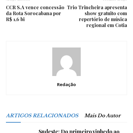
CCR S.A vence concessão
Trio Trincheira apresenta
da Rota Sorocabana por
show gratuito com
R$ 1,6 bi
repertório de música
regional em Cotia
Redação
ARTIGOS RELACIONADOS
Mais Do Autor
Sudeste: Do primeiro vinhedo ao