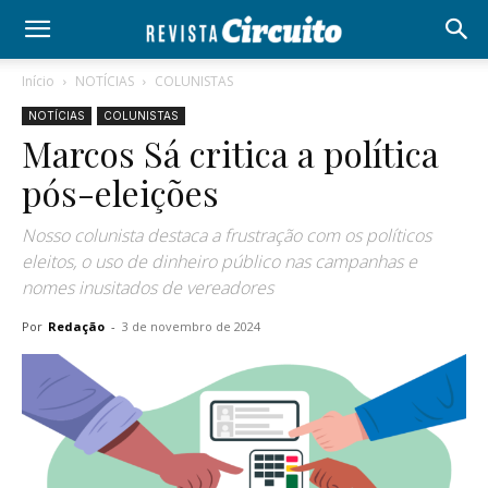
Início
NOTÍCIAS
COLUNISTAS
NOTÍCIAS
COLUNISTAS
Marcos Sá critica a política
pós-eleições
Nosso colunista destaca a frustração com os políticos
eleitos, o uso de dinheiro público nas campanhas e
nomes inusitados de vereadores
Por
Redação
-
3 de novembro de 2024