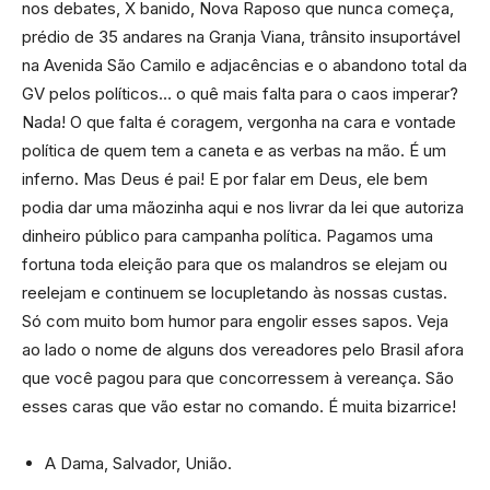
nos debates, X banido, Nova Raposo que nunca começa,
prédio de 35 andares na Granja Viana, trânsito insuportável
na Avenida São Camilo e adjacências e o abandono total da
GV pelos políticos… o quê mais falta para o caos imperar?
Nada! O que falta é coragem, vergonha na cara e vontade
política de quem tem a caneta e as verbas na mão. É um
inferno. Mas Deus é pai! E por falar em Deus, ele bem
podia dar uma mãozinha aqui e nos livrar da lei que autoriza
dinheiro público para campanha política. Pagamos uma
fortuna toda eleição para que os malandros se elejam ou
reelejam e continuem se locupletando às nossas custas.
Só com muito bom humor para engolir esses sapos. Veja
ao lado o nome de alguns dos vereadores pelo Brasil afora
que você pagou para que concorressem à vereança. São
esses caras que vão estar no comando. É muita bizarrice!
A Dama, Salvador, União.