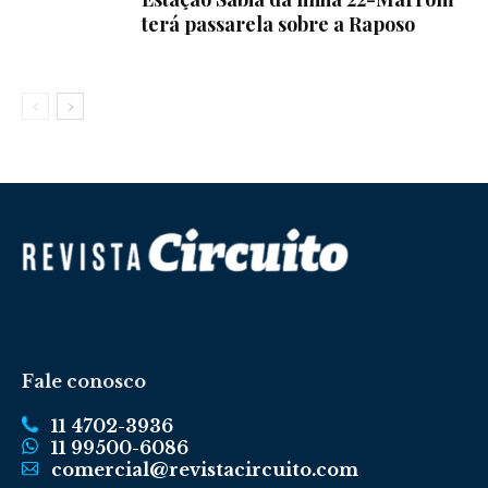
terá passarela sobre a Raposo
Fale conosco
11 4702-3936
11 99500-6086
comercial@revistacircuito.com