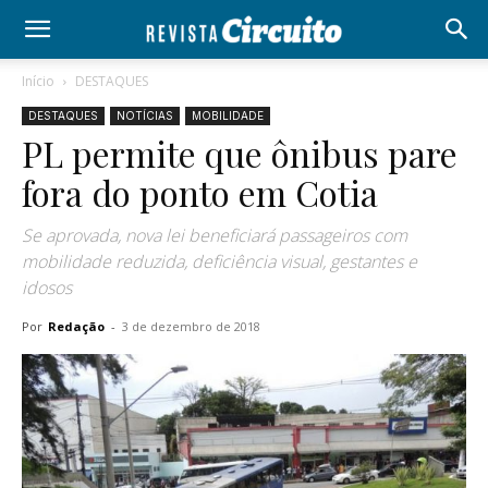
Início
DESTAQUES
DESTAQUES
NOTÍCIAS
MOBILIDADE
PL permite que ônibus pare
fora do ponto em Cotia
Se aprovada, nova lei beneficiará passageiros com
mobilidade reduzida, deficiência visual, gestantes e
idosos
Por
Redação
-
3 de dezembro de 2018