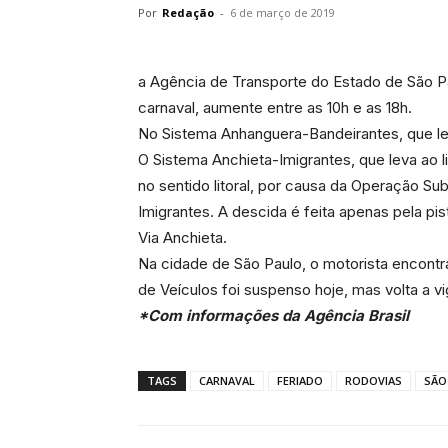
Por
Redação
-
6 de março de 2019
a Agência de Transporte do Estado de São Pau
carnaval, aumente entre as 10h e as 18h.
No Sistema Anhanguera-Bandeirantes, que leva
O Sistema Anchieta-Imigrantes, que leva ao li
no sentido litoral, por causa da Operação Su
Imigrantes. A descida é feita apenas pela pi
Via Anchieta.
Na cidade de São Paulo, o motorista encont
de Veículos foi suspenso hoje, mas volta a v
*Com informações da Agência Brasil
TAGS
CARNAVAL
FERIADO
RODOVIAS
SÃO