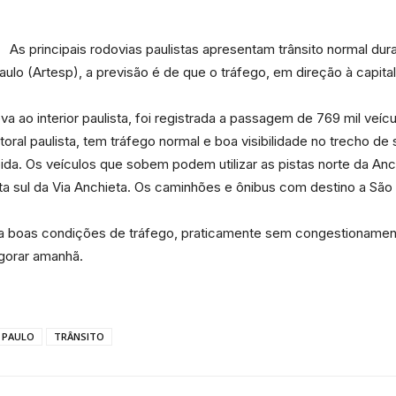
As principais rodovias paulistas apresentam trânsito normal du
lo (Artesp), a previsão é de que o tráfego, em direção à capital
Portal
 ao interior paulista, foi registrada a passagem de 769 mil veícu
toral paulista, tem tráfego normal e boa visibilidade no trecho de 
bida. Os veículos que sobem podem utilizar as pistas norte da Anc
sta sul da Via Anchieta. Os caminhões e ônibus com destino a Sã
de
ra boas condições de tráfego, praticamente sem congestionament
igorar amanhã.
 PAULO
TRÂNSITO
Notícias