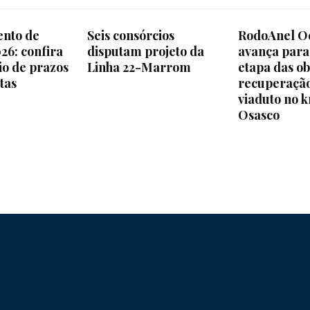
e
ento de
Seis consórcios
RodoAnel O
26: confira
disputam projeto da
avança para
io de prazos
Linha 22-Marrom
etapa das ob
tas
recuperaçã
viaduto no 
Região
Osasco