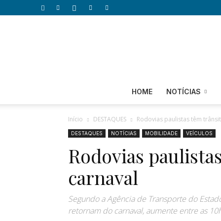
HOME
NOTÍCIAS
Início
DESTAQUES
Rodovias paulistas têm trânsi
DESTAQUES
NOTÍCIAS
MOBILIDADE
VEÍCULOS
Rodovias paulistas
carnaval
Segundo a Agência de Transporte do Estado d
retornam do carnaval, aumente entre as 10h