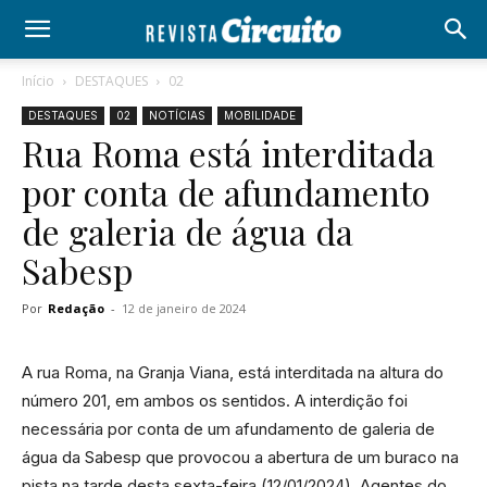
Início
DESTAQUES
02
DESTAQUES
02
NOTÍCIAS
MOBILIDADE
Rua Roma está interditada
por conta de afundamento
de galeria de água da
Sabesp
Por
Redação
-
12 de janeiro de 2024
A rua Roma, na Granja Viana, está interditada na altura do
número 201, em ambos os sentidos. A interdição foi
necessária por conta de um afundamento de galeria de
água da Sabesp que provocou a abertura de um buraco na
pista na tarde desta sexta-feira (12/01/2024). Agentes do