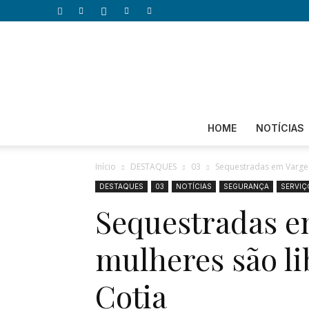
HOME
NOTÍCIAS
Início
DESTAQUES
03
Sequestradas em Vargem 
DESTAQUES
03
NOTÍCIAS
SEGURANÇA
SERVIÇ
Sequestradas e
mulheres são li
Cotia