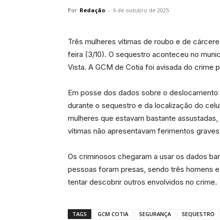
Por
Redação
-
6 de outubro de 2025
Três mulheres vítimas de roubo e de cárcere
feira (3/10). O sequestro aconteceu no muni
Vista. A GCM de Cotia foi avisada do crime 
Em posse dos dados sobre o deslocamento do
durante o sequestro e da localização do celu
mulheres que estavam bastante assustadas, n
vítimas não apresentavam ferimentos graves
Os criminosos chegaram a usar os dados banc
pessoas foram presas, sendo três homens e um
tentar descobrir outros envolvidos no crime.
TAGS
GCM COTIA
SEGURANÇA
SEQUESTRO