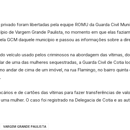
 privado foram libertadas pela equipe ROMU da Guarda Civil Muni
Portal
cípio de Vargem Grande Paulista, no momento em que elas faziam
pela GCM daquele município e passou as informações sobre a dir
 veículo usado pelos criminosos na abordagem das vítimas, do v
lar de uma das mulheres sequestradas, a Guarda Civil de Cotia lo
de
o andar de cima de um imóvel, na rua Flamingo, no bairro quinta
.
ários e de cartões das vítimas para fazer transferências de valo
a mulher. O caso foi registrado na Delegacia de Cotia e as auto
Notícias
VARGEM GRANDE PAULISTA