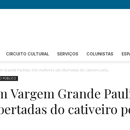
Revista
CIRCUITO CULTURAL
SERVIÇOS
COLUNISTAS
ESP
Grande Paulista, três mulheres são libertadas do cativeiro pela...
O PÚBLICO
Circuito
m Vargem Grande Paulis
bertadas do cativeiro 
–