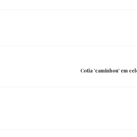
da
Granja
Cotia ‘caminhou’ em ce
Viana
e