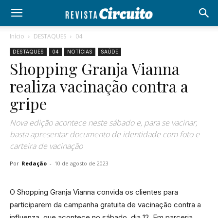
Início
DESTAQUES
04
DESTAQUES
04
NOTÍCIAS
SAÚDE
Shopping Granja Vianna
realiza vacinação contra a
gripe
Nova edição acontece neste sábado e, para se vacinar,
basta apresentar documento de identidade com foto e
carteira de vacinação
Por
Redação
-
10 de agosto de 2023
O Shopping Granja Vianna convida os clientes para
participarem da campanha gratuita de vacinação contra a
influenza, que acontece no sábado, dia 12. Em parceria