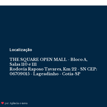
Portal
Localização
THE SQUARE OPEN MALL - Bloco A,
de
Salas 110 e 111
Rodovia Raposo Tavares, Km 22 - SN CEP:
06709015 - Lageadinho - Cotia-SP
Notícias
m
por
Agência e-nova