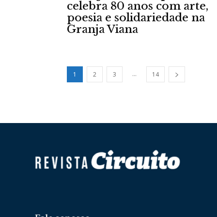
celebra 80 anos com arte,
poesia e solidariedade na
Granja Viana
...
1
2
3
14