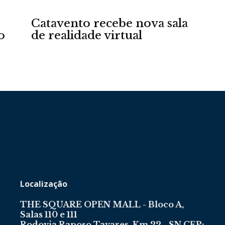
Catavento recebe nova sala
o
de realidade virtual
da
Granja
Viana
Localização
THE SQUARE OPEN MALL - Bloco A,
Salas 110 e 111
Rodovia Raposo Tavares, Km 22 - SN CEP: