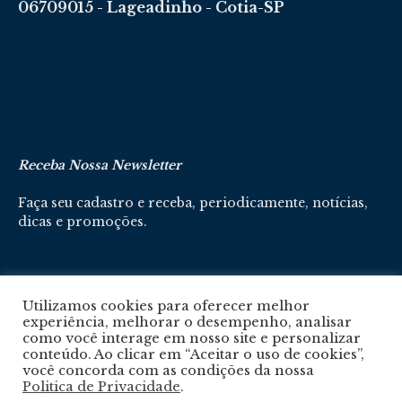
06709015 - Lageadinho - Cotia-SP
Receba Nossa Newsletter
Faça seu cadastro e receba, periodicamente, notícias,
dicas e promoções.
Cadastre-se aqui
Utilizamos cookies para oferecer melhor
experiência, melhorar o desempenho, analisar
como você interage em nosso site e personalizar
conteúdo. Ao clicar em “Aceitar o uso de cookies”,
você concorda com as condições da nossa
Politica de Privacidade
.
Política De Privacidade